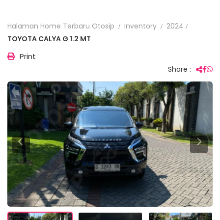
Halaman Home Terbaru Otosip
Inventory
2024
TOYOTA CALYA G 1.2 MT
Print
Share :