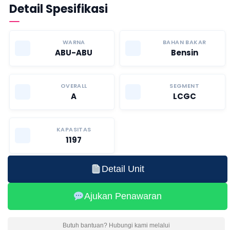
Detail Spesifikasi
WARNA
BAHAN BAKAR
ABU-ABU
Bensin
OVERALL
SEGMENT
A
LCGC
KAPASITAS
1197
Detail Unit
Ajukan Penawaran
Butuh bantuan? Hubungi kami melalui