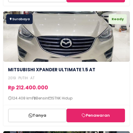
Surabaya
Ready
MITSUBISHI XPANDER ULTIMATE 1.5 AT
2019 · PUTIH · AT
Rp 212.400.000
124.408 km
Bensin
STNK Hidup
Tanya
Penawaran