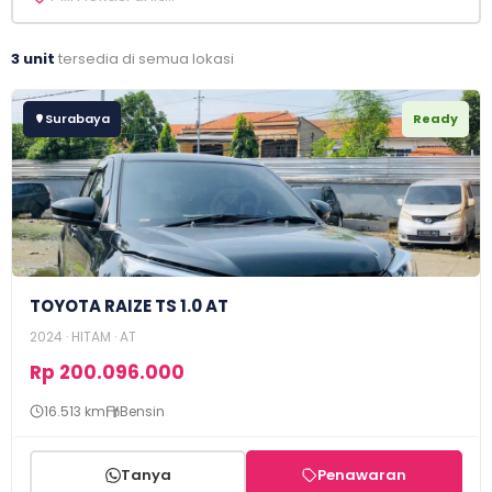
3 unit
tersedia di semua lokasi
Surabaya
Ready
TOYOTA RAIZE TS 1.0 AT
2024 · HITAM · AT
Rp 200.096.000
16.513 km
Bensin
Tanya
Penawaran