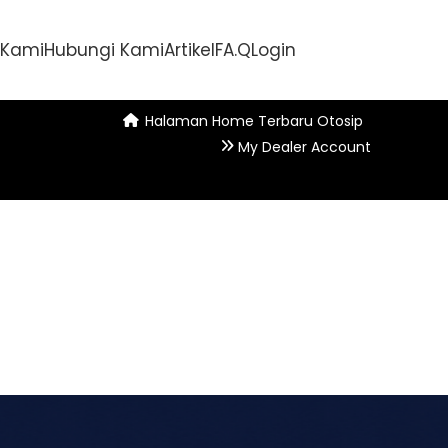
 Kami
Hubungi Kami
Artikel
FA.Q
Login
Halaman Home Terbaru Otosip
My Dealer Account