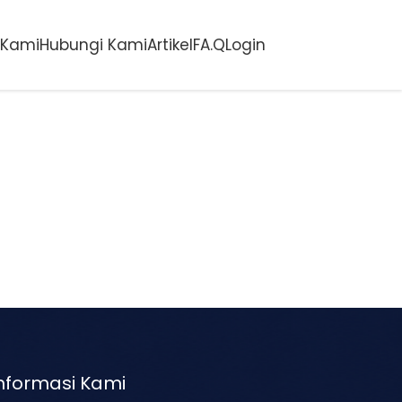
 Kami
Hubungi Kami
Artikel
FA.Q
Login
nformasi Kami