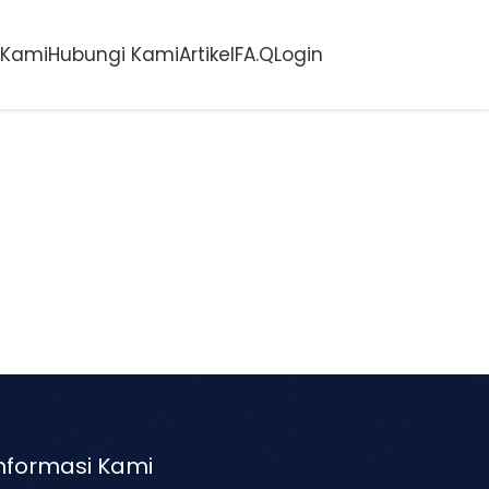
 Kami
Hubungi Kami
Artikel
FA.Q
Login
nformasi Kami