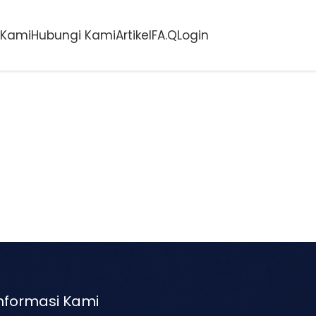
 Kami
Hubungi Kami
Artikel
FA.Q
Login
nformasi Kami